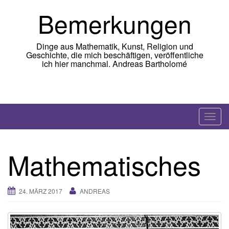
Skip
Bemerkungen
to
content
Dinge aus Mathematik, Kunst, Religion und
Geschichte, die mich beschäftigen, veröffentliche
ich hier manchmal. Andreas Bartholomé
T
o
g
Mathematisches
g
l
e
24. MÄRZ 2017
ANDREAS
n
a
v