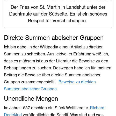
i
Der Fries von St. Martin in Landshut unter der
g
Dachtraufe auf der Südseite. Es ist ein schönes
a
Beispiel für Verschiebungen.
t
i
o
Direkte Summen abelscher Gruppen
n
Ich bin dabei in der Wikipedia einen Artikel zu direkten
Summen zu schreiben. Aus leidvoller Erfahrung weiß ich,
dass es mühsam ist aus der Literatur die Beweise zu den
Behauptungen zu suchen. Deswegen habe ich für meinen
Beitrag die Beweise über direkte Summen abelscher
Gruppen zusammengestellt.
Beweise zu direkten
Summen abelscher Gruppen
Unendliche Mengen
Im Jahre 1887 erschien ein Stück Weltliteratur.
Richard
Dedekind
veröffentlichte die Schrift „Was sind und was