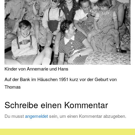
i
g
a
t
i
o
n
Kinder von Annemarie und Hans
Auf der Bank im Häuschen 1951 kurz vor der Geburt von
Thomas
Schreibe einen Kommentar
Du musst
angemeldet
sein, um einen Kommentar abzugeben.