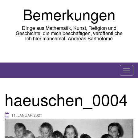
Skip
Bemerkungen
to
content
Dinge aus Mathematik, Kunst, Religion und
Geschichte, die mich beschäftigen, veröffentliche
ich hier manchmal. Andreas Bartholomé
T
o
g
haeuschen_0004
g
l
e
11. JANUAR 2021
n
a
v