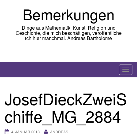
Skip
Bemerkungen
to
content
Dinge aus Mathematik, Kunst, Religion und
Geschichte, die mich beschäftigen, veröffentliche
ich hier manchmal. Andreas Bartholomé
T
o
g
JosefDieckZweiS
g
l
chiffe_MG_2884
e
n
a
4. JANUAR 2018
ANDREAS
v