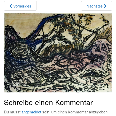
i
Vorheriges
Nächstes
g
a
t
i
o
n
Schreibe einen Kommentar
Du musst
angemeldet
sein, um einen Kommentar abzugeben.