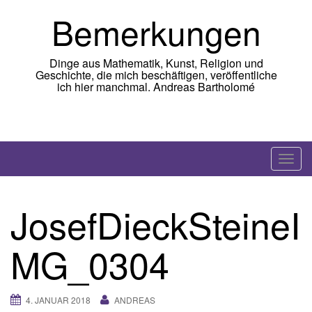
Skip
Bemerkungen
to
content
Dinge aus Mathematik, Kunst, Religion und
Geschichte, die mich beschäftigen, veröffentliche
ich hier manchmal. Andreas Bartholomé
T
o
g
JosefDieckSteineI
g
l
MG_0304
e
n
a
4. JANUAR 2018
ANDREAS
v