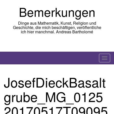
Skip
Bemerkungen
to
content
Dinge aus Mathematik, Kunst, Religion und
Geschichte, die mich beschäftigen, veröffentliche
ich hier manchmal. Andreas Bartholomé
T
o
g
JosefDieckBasalt
g
l
grube_MG_0125
e
n
a
20170517T09095
v