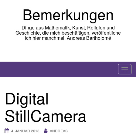
Skip
Bemerkungen
to
content
Dinge aus Mathematik, Kunst, Religion und
Geschichte, die mich beschäftigen, veröffentliche
ich hier manchmal. Andreas Bartholomé
T
o
g
Digital
g
l
StillCamera
e
n
a
4. JANUAR 2018
ANDREAS
v