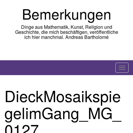
Skip
Bemerkungen
to
content
Dinge aus Mathematik, Kunst, Religion und
Geschichte, die mich beschäftigen, veröffentliche
ich hier manchmal. Andreas Bartholomé
T
o
g
DieckMosaikspie
g
l
gelimGang_MG_
e
n
a
0127
v