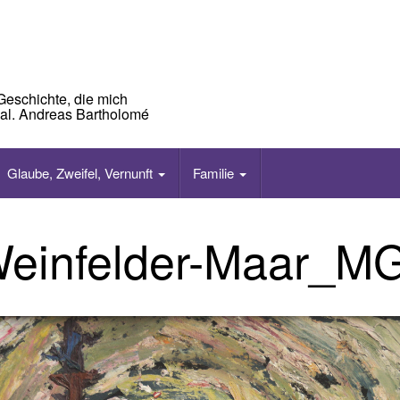
Geschichte, die mich
mal. Andreas Bartholomé
Glaube, Zweifel, Vernunft
Familie
einfelder-Maar_M