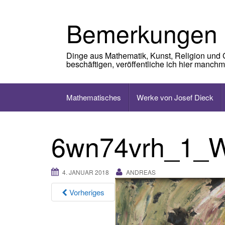
Skip
to
Bemerkungen
content
Dinge aus Mathematik, Kunst, Religion und 
beschäftigen, veröffentliche ich hier manch
Mathematisches
Werke von Josef Dieck
6wn74vrh_1_W
4. JANUAR 2018
ANDREAS
Vorheriges